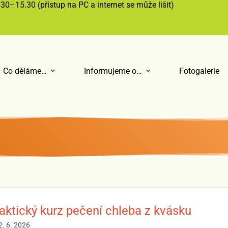
30–15.30 (přístup na PC a internet se může lišit)
Co děláme…
Informujeme o…
Fotogalerie
aktický kurz pečení chleba z kvásku
2. 6. 2026