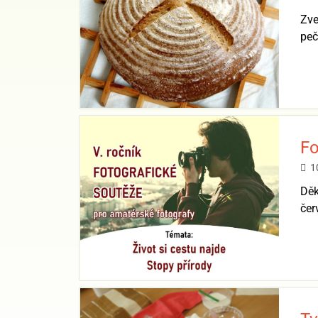
Zve
peč
Fo
1
Děk
čer