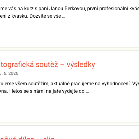
me vás na kurz s paní Janou Berkovou, první profesionální kv
ení z kvásku. Dozvíte se vše …
tografická soutěž – výsledky
0. 6. 2026
ujeme všem soutěžím, aktuálně pracujeme na vyhodnocení. Výs
vna. I letos se s námi na jaře vydejte do …