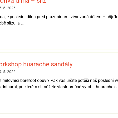
ořivá dílna – sliz
6. 5. 2026
etos je poslední dílna před prázdninami věnovaná dětem – přijďte
obě slizu, a …
rkshop huarache sandály
9. 5. 2026
e milovníci barefoot obuvi? Pak vás určitě potěší náš poslední
zdninami, při kterém si můžete vlastnoručně vyrobit huarache s