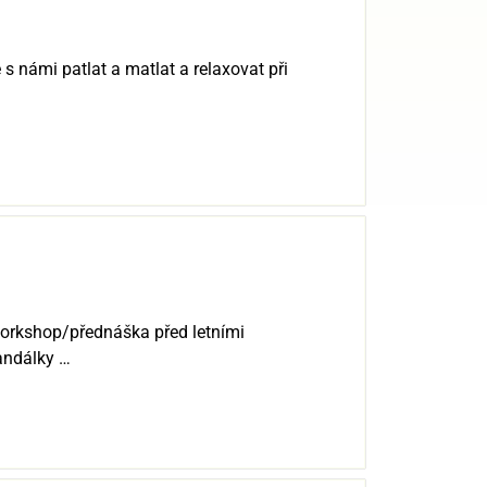
 s námi patlat a matlat a relaxovat při
 workshop/přednáška před letními
andálky …