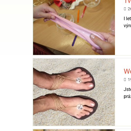
Tv
2
I l
výr
Wo
1
Jst
prá