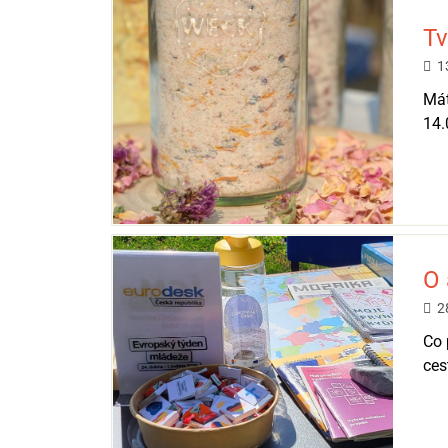
Tv
1
Mát
14.
O 
2
Co 
ces