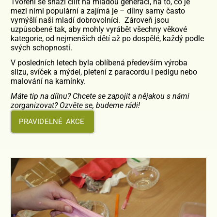
Tvoření se snaží cílit na mladou generaci, na to, co je
mezi nimi populární a zajímá je – dílny samy často
vymýšlí naši mladí dobrovolníci. Zároveň jsou
uzpůsobené tak, aby mohly vyrábět všechny věkové
kategorie, od nejmenších dětí až po dospělé, každý podle
svých schopností.
V posledních letech byla oblíbená především výroba
slizu, svíček a mýdel, pletení z paracordu i pedigu nebo
malování na kamínky.
Máte tip na dílnu? Chcete se zapojit a nějakou s námi
zorganizovat? Ozvěte se, budeme rádi!
PRAVIDELNÉ AKCE