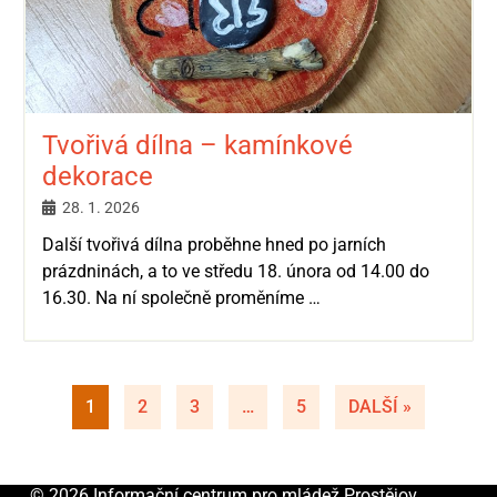
Tvořivá dílna – kamínkové
dekorace
28. 1. 2026
Další tvořivá dílna proběhne hned po jarních
prázdninách, a to ve středu 18. února od 14.00 do
16.30. Na ní společně proměníme …
1
2
3
…
5
DALŠÍ »
© 2026 Informační centrum pro mládež Prostějov