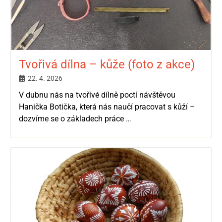
Tvořivá dílna – kůže (foto z akce)
22. 4. 2026
V dubnu nás na tvořivé dílně poctí návštěvou
Hanička Botička, která nás naučí pracovat s kůží –
dozvíme se o základech práce …