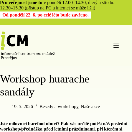
Pro veřejnost jsme tu
v pondělí 12.00–14.30, úterý a středu:
12.30–15.30 (přístup na PC a internet se může lišit)
Od pondělí 22. 6. po celé léto bude zavřeno.
Workshop huarache
sandály
19. 5. 2026
Besedy a workshopy
,
Naše akce
Jste milovníci barefoot obuvi? Pak vás určitě potěší náš poslední
workshop/přednáška před letními prázdninami, při kterém si