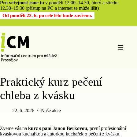
Pro veřejnost jsme tu
v pondělí 12.00–14.30, úterý a středu:
12.30–15.30 (přístup na PC a internet se může lišit)
Od pondělí 22. 6. po celé léto bude zavřeno.
Praktický kurz pečení
chleba z kvásku
22. 6. 2026
Naše akce
Zveme vás na
kurz s paní Janou Berkovou
, první profesionální
kváskovou kuchařkou a autorkou kuchařek o pečení z kvásku.