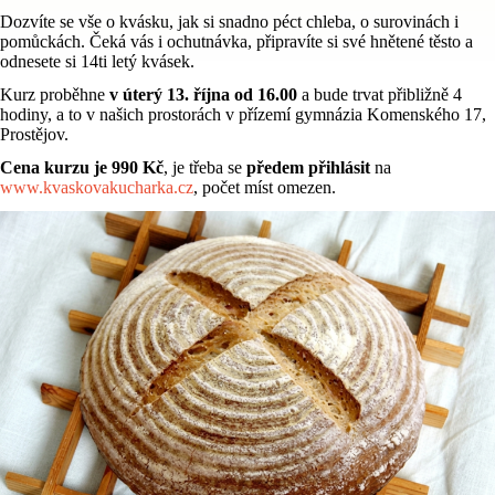
Dozvíte se vše o kvásku, jak si snadno péct chleba, o surovinách i
pomůckách. Čeká vás i ochutnávka, připravíte si své hnětené těsto a
odnesete si 14ti letý kvásek.
Kurz proběhne
v úterý 13. října od 16.00
a bude trvat přibližně 4
hodiny, a to v našich prostorách v přízemí gymnázia Komenského 17,
Prostějov.
Cena kurzu je 990 Kč
, je třeba se
předem přihlásit
na
www.kvaskovakucharka.cz
, počet míst omezen.